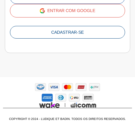
ENVIAR
ENTRAR COM GOOGLE
|
COPYRIGHT © 2024 - LUDIQUE ET BADIN. TODOS OS DIREITOS RESERVADOS.